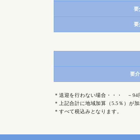
要
要
要介
＊送迎を行わない場合・・・ －94
＊上記合計に地域加算（5.5％）が
＊すべて税込みとなります。