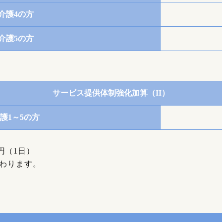
介護4の方
介護5の方
サービス提供体制強化加算（II）
護1～5の方
円（1日）
加わります。