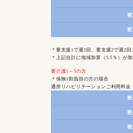
要
要
＊要支援1で週1回、要支援2で週2
＊上記合計に地域加算（5.5％）が
要介護1～5の方
＊保険1割負担の方の場合
通所リハビリテーションご利用料金
要
要
要