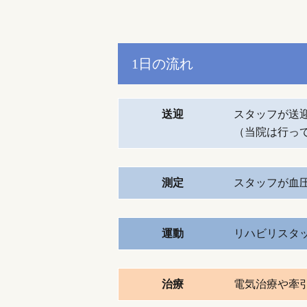
1日の流れ
送迎
スタッフが送
（当院は行っ
測定
スタッフが血
運動
リハビリスタ
治療
電気治療や牽