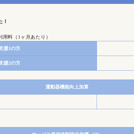
た！
利用料（1ヶ月あたり）
支援1の方
支援2の方
運動器機能向上加算