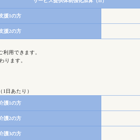
サービス提供体制強化加算（II）
支援1の方
支援2の方
回ご利用できます。
加わります。
（1日あたり）
介護1の方
介護2の方
介護3の方