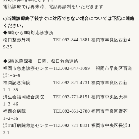
電話診療では再来時、電話再診料をいただきます
c)当院診療終了後すぐに対応できない場合については下記に連絡
ください。
◆6時から8時対応診療所
松口整形外科 TEL
092-844-1881
福岡市早良区西新4-
9-35
◆6時以降深夜 日曜、祭日救急連絡
福岡市急患診療センターTEL
092-847-1099
福岡市早良区百道
浜1−6−9
福岡記念病院 TEL
092-821-4731
福岡市早良区西新
1−1−35
済生会福岡総合病院 TEL
092-771-8151
福岡市中央区天神
1−3−46
福西会病院 TEL
092-861-2780
福岡市早良区野芥
1−2−36
浜の町病院救急センターTEL
092-721-0831
福岡市中央区長浜3-
3-1