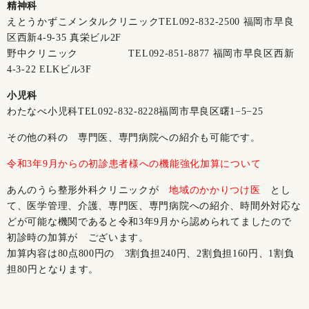
精神科
えとうかずこメンタルクリニックTEL
092-832-2500
福岡市早良
区西新4-9-35 真栄ビル2F
野中クリニック TEL
092-851-8877
福岡市早良区西新
4-3-22 ELKビル3F
小児科
わたなべ小児科TEL
092-832-8228
福岡市早良区曙1−5−25
その他の科の 専門医、専門病院への紹介も可能です。
令和3年9月からの初診患者様への機能強化加算について
あんのうら整形外科クリニックが
地域のかかりつけ医
とし
て、医学管理、介護、専門医、専門病院への紹介、時間外対応な
どが可能な機関であると令和3年9月から認められてましたので
初診時の加算が ございます。
加算内容は80点800円の 3割負担240円、2割負担160円、1割負
担80円となります。