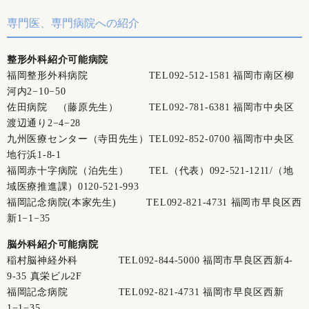
専門医、専門病院への紹介
整形外科紹介可能病院
福岡整形外科病院 TEL
092-512-1581
福岡市南区柳
河内2−10−50
佐田病院 （藤原先生） TEL
092-781-6381
福岡市中央区
渡辺通り2−4−28
九州医療センター（寺田先生）TEL
092-852-0700
福岡市中央区
地行浜1-8-1
福岡赤十字病院（泊先生） TEL（代表）
092-521-1211
/（地
域医療推進課）
0120-521-993
福岡記念病院(本家先生) TEL
092-821-4731
福岡市早良区西
新1−1−35
脳外科紹介可能病院
稲村脳神経外科 TEL
092-844-5000
福岡市早良区西新4-
9-35 真栄ビル2F
福岡記念病院 TEL
092-821-4731
福岡市早良区西新
1−1−35