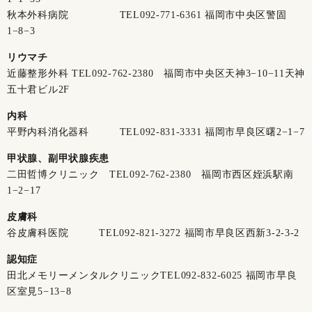
秋本外科病院 TEL
092-771-6361
福岡市中央区警固
1−8−3
リウマチ
近藤整形外科 TEL
092-762-2380
福岡市中央区天神3−10−11天神
五十君ビル2F
内科
平野内科消化器科 TEL
092-831-3331
福岡市早良区曙2−1−7
甲状腺、副甲状腺疾患
二田哲博クリニック TEL
092-762-2380
福岡市西区姪浜駅南
1−2−17
皮膚科
谷皮膚科医院 TEL
092-821-3272
福岡市早良区西新3-2-3-2
認知症
田北メモリーメンタルクリニックTEL
092-832-6025
福岡市早良
区室見5−13−8