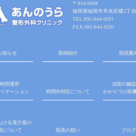
〒814-0004
福岡県福岡市早良区曙2丁目1
TEL.092-844-0201
FAX.092-844-0281
お知らせ
医師紹介
医院案
時間通所
当院の施設
リテーション
時間外対応について
かかりつけ医
おける漢方薬の
用について
院長の想い
ブログ